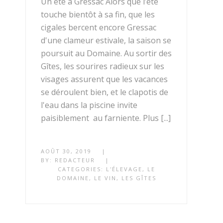
Un été à Gressac Alors que l’été
touche bientôt à sa fin, que les
cigales bercent encore Gressac
d'une clameur estivale, la saison se
poursuit au Domaine. Au sortir des
Gîtes, les sourires radieux sur les
visages assurent que les vacances
se déroulent bien, et le clapotis de
l'eau dans la piscine invite
paisiblement au farniente. Plus [...]
AOÛT 30, 2019
|
BY:
REDACTEUR
|
CATEGORIES:
L'ÉLEVAGE
,
LE
DOMAINE
,
LE VIN
,
LES GÎTES