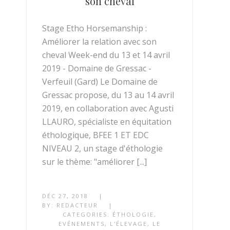
son cheval
Stage Etho Horsemanship :
Améliorer la relation avec son
cheval Week-end du 13 et 14 avril
2019 - Domaine de Gressac -
Verfeuil (Gard) Le Domaine de
Gressac propose, du 13 au 14 avril
2019, en collaboration avec Agusti
LLAURO, spécialiste en équitation
éthologique, BFEE 1 ET EDC
NIVEAU 2, un stage d'éthologie
sur le thème: "améliorer [...]
DÉC 27, 2018
|
BY:
REDACTEUR
|
CATEGORIES:
ÉTHOLOGIE
,
EVÉNEMENTS
,
L'ÉLEVAGE
,
LE