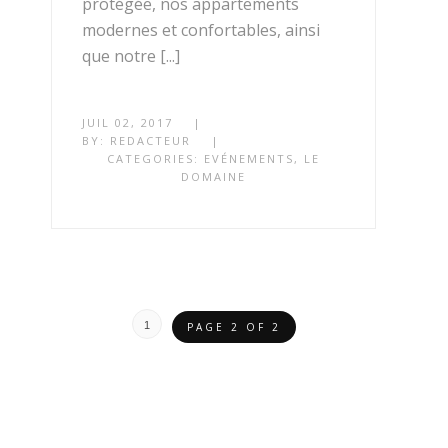
protégée, nos appartements
modernes et confortables, ainsi
que notre [...]
JUIL 02, 2017
|
BY:
REDACTEUR
|
CATEGORIES:
EVÉNEMENTS
,
LE
DOMAINE
1
PAGE 2 OF 2