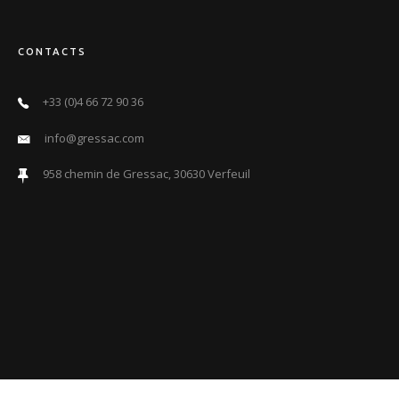
CONTACTS
+33 (0)4 66 72 90 36
info@gressac.com
958 chemin de Gressac, 30630 Verfeuil