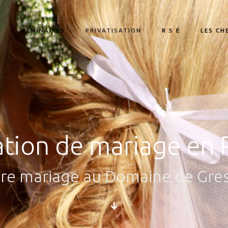
S
SÉMINAIRES
PRIVATISATION
R S E
LES CH
tion de mariage en
re mariage au Domaine de Gre