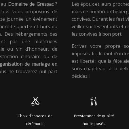
t au
Domaine de Gressac
?
Les époux et leurs proche
ous vous proposons de
mais de nombreux héberge
ette journée un événement
convives. Durant les festi
ndroit superbe et hors du
veiller sur les enfants et 
ves. Des hébergements des
les convives à bon port.
ant par une multitudes
Ecrivez votre propre sc
ie ou vin d’honneur, de
imposés. Ici, le mot d’ord
striction d’horaire ou de
est liberté : que la fête a
ganisation de mariage en
sous chapiteau, à la bell
ous ne trouverez nul part
décidez !
Choix d’espaces de
Prestataires de qualité
cérémonie
non imposés