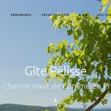
S
SÉMINAIRES
PRIVATISATION
R S E
LES CH
Gîte Pélisse
e Charme Haut de Gamme en P