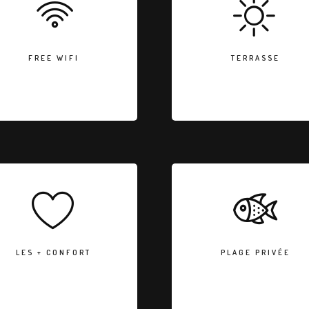
DEBIT
Privative, 1 table, 2 banc en t
cès Wifi dans le gîte ainsi qu'à
1 parasol, 1 plancha électriqu
la piscine et au jardin.
plein sud, vue sur la vallée
FREE WIFI
TERRASSE
LES + CONFORT
PLAGE PRIVÉE
Climatisation réversible dans
Plage privée du domaine a
toutes les pièces, lits
bord de la rivière ``la Cèze``,
``Swissflex``, Nespresso +
moins d'1 km du gîte.
capsules, lit bébé + chaise
Accessible à pied ou à vélo p
LES + CONFORT
PLAGE PRIVÉE
ute sur demande, coin enfant
un chemin privé.