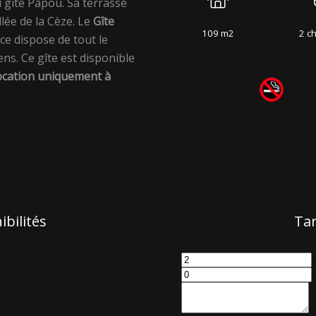
u gîte Papou. Sa terrasse
llée de la Cèze. Le
Gîte
109 m2
2 c
e dispose de tout le
ns. Ce gîte est disponible
location uniquement à
ibilités
Tar