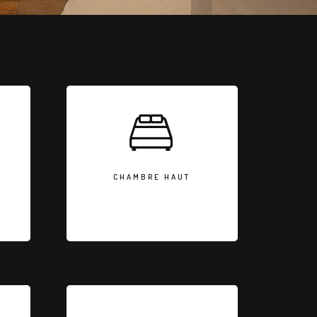
CHAMBRE HAUT
nt,
2 lits 90, 1 commode, 1 portant,
ive
accès à la salle de bain privative
CHAMBRE HAUT
PISCINE A