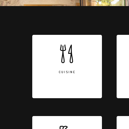
CUISINE
Entièrement équipée, évier, 4
1
feux induction, four, micro-
pl
onde, plancha électrique,
réfrigérateur, lave-vaisselle, 1
CUISINE
grande table, 4 chaises, accès
direct à la terrasse
SALLES D'EAU