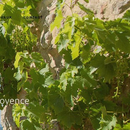
EVAUX
CONTACT
rovence